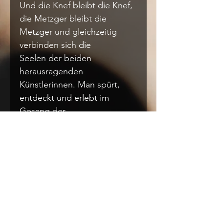
Und die Knef bleibt die Knef, 
die Metzger bleibt die 
Metzger und gleichzeitig 
verbinden sich die
Seelen der beiden 
herausragenden 
Künstlerinnen. Man spürt, 
entdeckt und erlebt im 
Gesang der
Metzger die Knef. Man findet 
in den Texten und der Lyrik 
der Knef die Metzger.
Metzger Knef – Eine 
Verschmelzung im 
Individualismus. Ein 
Glücksfall.