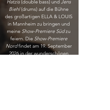
Hatzis
 (double bass) und 
Jens 
Biehl
 (drums) auf die Bühne 
des großartigen ELLA & LOUIS 
in Mannheim zu bringen und 
meine 
Show-Premiere Süd
 zu 
feiern. Die 
Show-Premiere 
Nord
 findet am 19. September 
2026 in der wunderschönen 
JAZZHALL
 in Hamburg statt.
– – –
1934. Apollo Theater Harlem, NYC. 
Amateur Night.
Die 17jährige „Snake Hip Ella“ möchte als 
Tänzerin an dem Wettbewerb teilnehmen.  
Doch die Beine versagen kurz vor Beginn 