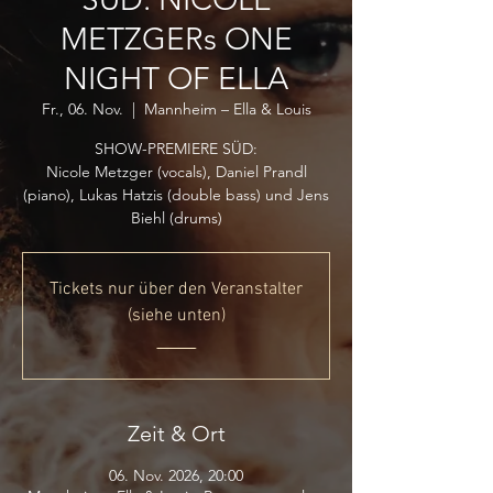
METZGERs ONE
NIGHT OF ELLA
Fr., 06. Nov.
  |  
Mannheim – Ella & Louis
SHOW-PREMIERE SÜD:
Nicole Metzger (vocals), Daniel Prandl
(piano), Lukas Hatzis (double bass) und Jens
Biehl (drums)
Tickets nur über den Veranstalter
(siehe unten)
_____
Zeit & Ort
06. Nov. 2026, 20:00