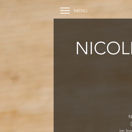
MENU
NICOL
N
im In