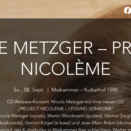
E METZGER – P
NICOLÈME
So., 08. Sept.
  |  
Maikammer – Kulturhof 1590
CD-Release-Konzert: Nicole Metzger mit ihrer neuen CD
„PROJECT NICOLÈME – I FOUND SOMEONE“
icole Metzger (vocals), Martin Wiedmann (guitars), Gernot Ziegl
(keyboards), Gernot Kögel (e-bass) und Jean-Marc Robin (drums
nenhof des Kulturhofes in Maikammer (bei schlechtem Wetter im