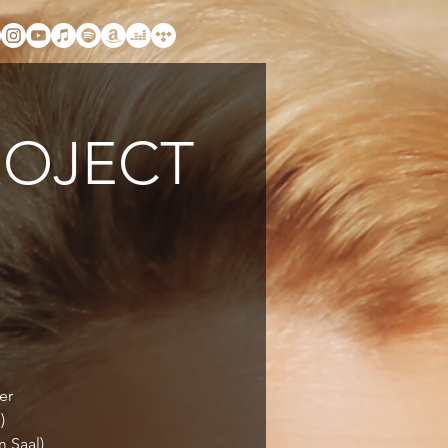
ROJECT
er
)
 Saal)