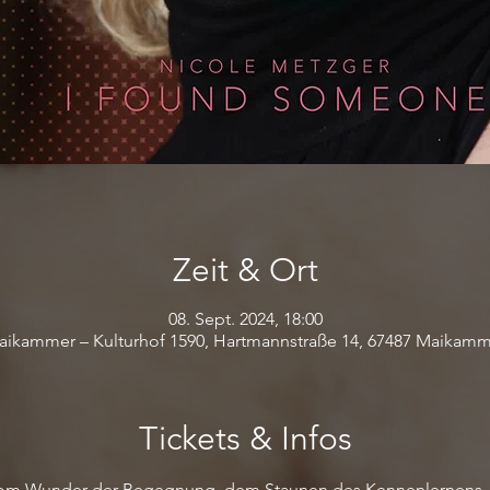
Zeit & Ort
08. Sept. 2024, 18:00
ikammer – Kulturhof 1590, Hartmannstraße 14, 67487 Maikam
Tickets & Infos
vom Wunder der Begegnung, dem Staunen des Kennenlernens –