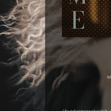
Ma
I found someone
 handelt 