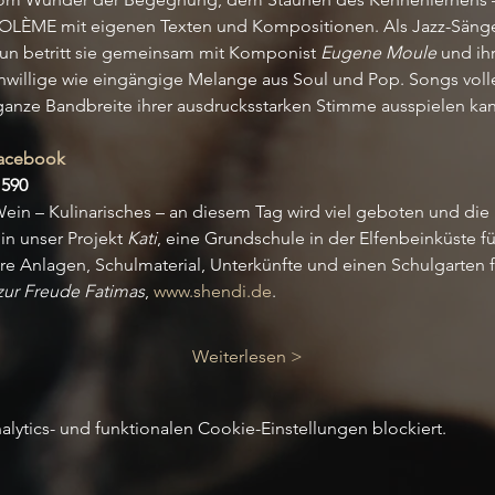
OLÈME mit eigenen Texten und Kompositionen. Als Jazz-Sänger
un betritt sie gemeinsam mit Komponist 
Eugene Moule
 und ih
willige wie eingängige Melange aus Soul und Pop. Songs volle
ganze Bandbreite ihrer ausdrucksstarken Stimme ausspielen kan
acebook
1590
ein – Kulinarisches – an diesem Tag wird viel geboten und die
in unser Projekt 
Kati
, eine Grundschule in der Elfenbeinküste fü
äre Anlagen, Schulmaterial, Unterkünfte und einen Schulgarten fü
 zur Freude Fatimas
, 
www.shendi.de
.
Weiterlesen >
ytics- und funktionalen Cookie-Einstellungen blockiert.