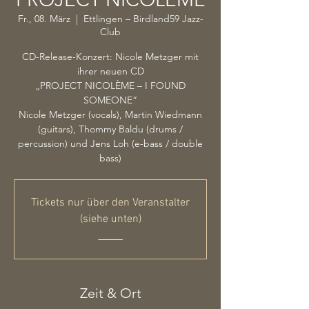
Fr., 08. März
  |  
Ettlingen – Birdland59 Jazz-
Club
CD-Release-Konzert: Nicole Metzger mit
ihrer neuen CD
„PROJECT NICOLÈME – I FOUND
SOMEONE“
Nicole Metzger (vocals), Martin Wiedmann
(guitars), Thommy Baldu (drums /
percussion) und Jens Loh (e-bass / double
bass)
Tickets nur über den Veranstalter
(siehe unten)
_____
Zeit & Ort