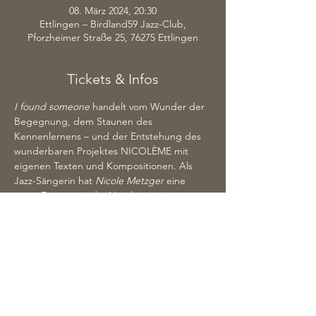
08. März 2024, 20:30
Ettlingen – Birdland59 Jazz-Club,
Pforzheimer Straße 25, 76275 Ettlingen
Tickets & Infos
I found someone
 handelt vom Wunder der 
Begegnung, dem Staunen des 
Kennenlernens – und der Entstehung des 
wunderbaren Projektes NICOLÈME mit 
eigenen Texten und Kompositionen. Als 
Jazz-Sängerin hat 
Nicole Metzger
 eine 
treue Fangemeinde. Nun betritt sie 
gemeinsam mit Komponist 
Eugene Moule
und ihrer Band musikalisches Neuland: eine 
ebenso eigenwillige wie eingängige 
Melange aus Soul und Pop. Songs voller 
Seele und Wärme, in denen 
Nicole 
Metzger
 die ganze Bandbreite ihrer 
ausdrucksstarken Stimme ausspielen kann.
www.nicoleme.de