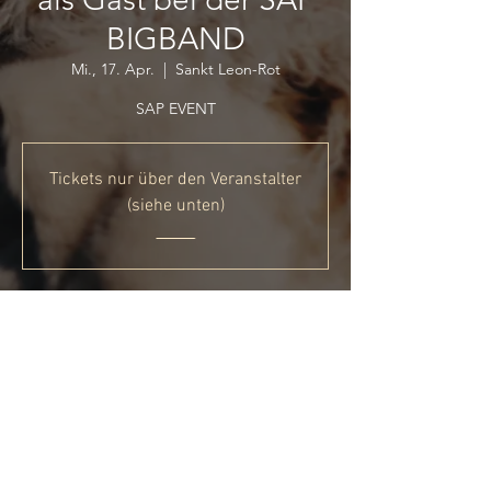
BIGBAND
Mi., 17. Apr.
  |  
Sankt Leon-Rot
SAP EVENT
Tickets nur über den Veranstalter
(siehe unten)
_____
Zeit & Ort
17. Apr. 2024, 20:00
Sankt Leon-Rot, SAP-Allee, 68789 St. Leon-
Rot