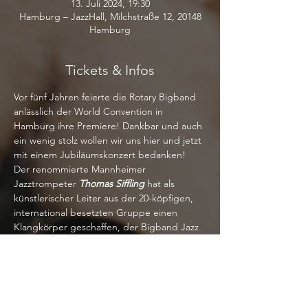
13. Juli 2024, 19:30
Hamburg – JazzHall, Milchstraße 12, 20148
Hamburg
Tickets & Infos
Vor fünf Jahren feierte die Rotary Bigband 
anlässlich der World Convention in 
Hamburg ihre Premiere! Dankbar und auch 
ein wenig stolz wollen wir uns hier und jetzt 
mit einem Jubiläumskonzert bedanken!
Der renommierte Mannheimer 
Jazztrompeter 
Thomas Siffling
hat als 
künstlerischer Leiter aus der 20-köpfigen, 
international besetzten Gruppe einen 
Klangkörper geschaffen, der Bigband Jazz 
vom Feinsten spielt. Regelmäßig sind 
weitere Profis mit an Bord: in Hamburg 
wird neben dem charismatischen 
Posaunisten 
Bernhard Vanecek
 unser 
rotarischer Freund 
Fiete Felsch
, Lead Alto-