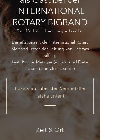
INTERNATIONAL
ROTARY BIGBAND
Sa., 13. Juli
  |  
Hamburg – JazzHall
Benefizkonzert der International Rotary
Bigband unter der Leitung von Thomas
Siffling
feat. Nicole Metzger (vocals) und Fiete
Felsch (lead alto-saxofon)
Tickets nur über den Veranstalter
(siehe unten)
_____
Zeit & Ort