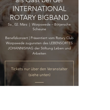
INTERNATIONAL
ROTARY BIGBAND
Sa., 02. März
  |  
Worpswede – Bötjersche
Scheune
Benefizkonzert | Präsentiert vom Rotary Club
Worpswede zugunsten des LEBENSORTES
JOHANNISHAG der Stiftung Leben und
Arbeiten
Tickets nur über den Veranstalter
(siehe unten)
_____
Zeit & Ort