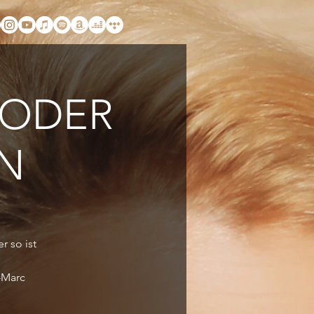
 ODER
EN
 so ist
n-Marc