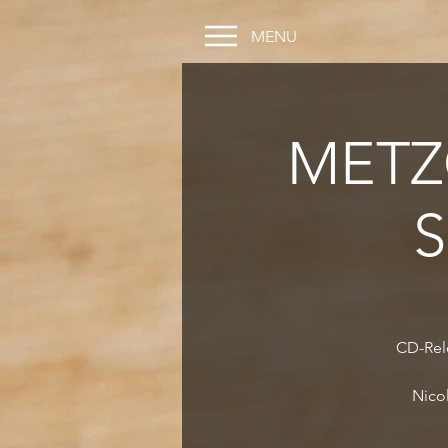
MENU
METZ
S
CD-Rel
Nicol