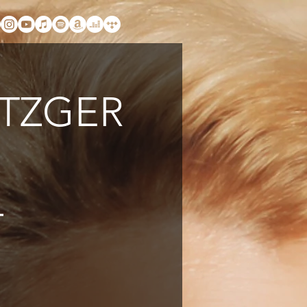
ETZGER
–