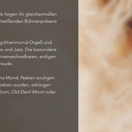
k liegen ihr gleichermaßen 
mitreißenden Bühnenpräsenz 
ng
 (Hammond-Orgel) und 
es und Jazz. Die besondere 
verwechselbaren, erdigen 
freude.
hema Mond. Neben souligen 
rieben wurden, erklingen 
Moon, Old Devil Moon
 oder 