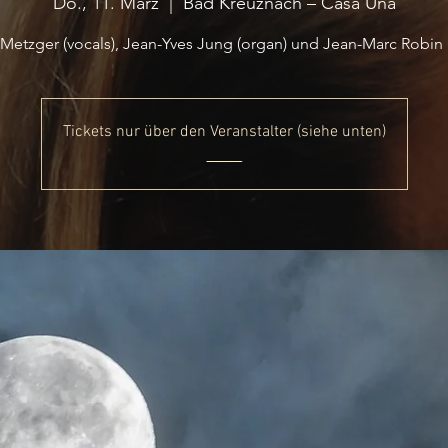
Do., 11. März
  |  
Bad Kreuznach – Casa Una
Metzger (vocals), Jean-Yves Jung (organ) und Jean-Marc Robin
Tickets nur über den Veranstalter (siehe unten)
_____