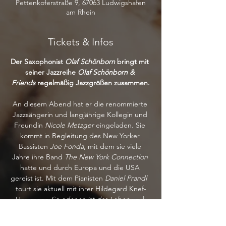
Pettenkoferstraße 9, 67063 Ludwigshafen
am Rhein
Tickets & Infos
Der Saxophonist 
Olaf Schönborn
 bringt mit 
seiner Jazzreihe 
Olaf Schönborn & 
Friends
 regelmäßig Jazzgrößen zusammen.
An diesem Abend hat er die renommierte 
Jazzsängerin und langjährige Kollegin und 
Freundin 
Nicole Metzger 
eingeladen. Sie 
kommt in Begleitung des New Yorker 
Bassisten 
Joe Fonda
, mit dem sie viele 
Jahre ihre Band 
The New York Connection
hatte und durch Europa und die USA 
gereist ist. Mit dem Pianisten 
Daniel Prandl
tourt sie aktuell mit ihrer Hildegard Knef-
Hommage 
So oder so ist das Leben 
und 
ihrem Ella-Tribute 
One night of Ella 
durch 
ganz Deutschland. Mit 
Olaf Schönborn
 am 